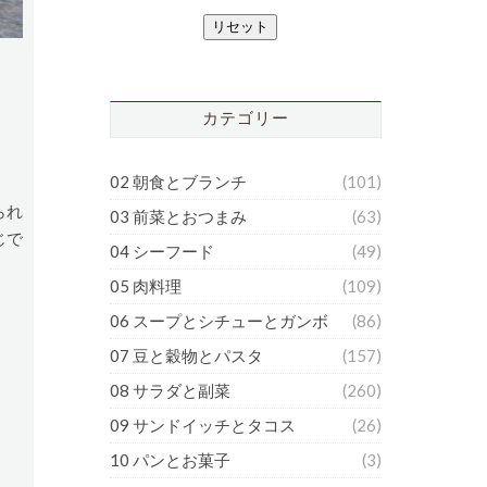
リセット
カテゴリー
02 朝食とブランチ
(101)
られ
03 前菜とおつまみ
(63)
じで
04 シーフード
(49)
05 肉料理
(109)
06 スープとシチューとガンボ
(86)
07 豆と穀物とパスタ
(157)
08 サラダと副菜
(260)
09 サンドイッチとタコス
(26)
10 パンとお菓子
(3)