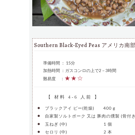
Southern Black-Eyed Peas ア
準備時間 ： 15分
加熱時間 ：ガスコンロの上で2－3時間
★★☆
難易度
—
：
【 材料 4-6 人前 】
•
ブラックアイ ピー(乾燥)
—–
400 g
•
自家製ソルトポーク 又は 豚肉の燻製 (骨付き
•
玉ねぎ (中)
————————–
1 個
•
セロリ (中)
————————–
2 本