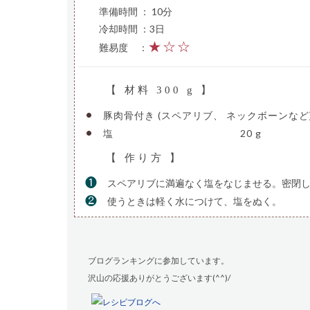
準備時間 ： 10分
冷却時間 ：3日
★☆☆
難易度
—
：
【 材料 300 g 】
•
豚肉骨付き (スペアリブ、 ネックボーンなど
•
塩
—————————————-
20 g
【 作り方 】
❶
スペアリブに満遍なく塩をなじませる。密閉し
❷
使うときは軽く水につけて、塩をぬく。
ブログランキングに参加しています。
沢山の応援ありがとうございます(^^)/