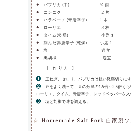
•
パプリカ (中)
———————-
½ 個
•
ニンニク
——————————
2 片
•
ハラペーノ (青唐辛子)
——–
1 本
•
ローリエ
——————————
3 枚
•
タイム(乾燥)
————————
小匙 1
•
刻んだ赤唐辛子 (乾燥)
——–
小匙 1
•
塩
—————————————-
適宜
•
黒胡椒
———————————-
適宜
【 作り方 】
❶
玉ねぎ、セロリ、パプリカは粗い微塵切りに
❷
豆をよく洗って、豆の分量の1.5倍～2.5倍
ローリエ、タイム、青唐辛子、レッドペッパーを入
❸
塩と胡椒で味を調える。
Homemade Salt Pork 自家
☆