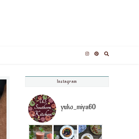
Instagram
yuko_miya60