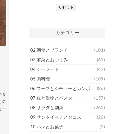
リセット
カテゴリー
02 朝食とブランチ
(101)
03 前菜とおつまみ
(63)
04 シーフード
(49)
05 肉料理
(109)
06 スープとシチューとガンボ
(86)
いま
07 豆と穀物とパスタ
(157)
なの
08 サラダと副菜
(260)
ター
09 サンドイッチとタコス
(26)
10 パンとお菓子
(3)