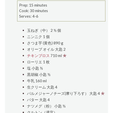
Prep: 15 minutes
Cook: 30 minutes
Serves: 4-6
玉ねぎ（中） 2 ½
個
ニンニク 1
個
さつま芋 (黄色) 890 g
オリーブ オイル
大匙
2
チキンブロス
710 ml
★
ローリエ 1
枚
塩
小匙
½
黒胡椒
小匙
½
牛乳 160 ml
生クリーム
大匙
4
パルメジャーノチーズ(摩り下ろす）
大匙
4
★
バター
大匙
4
ナツメグ（粉）
小匙
½
クルトン（適宜）