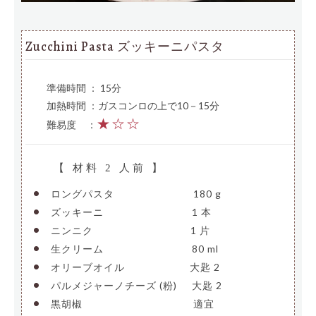
Zucchini Pasta ズッキーニパスタ
準備時間 ： 15分
加熱時間 ：ガスコンロの上で10－15分
★☆☆
難易度
—
：
【 材料 2 人前 】
•
ロングパスタ
————————
180 g
•
ズッキーニ
—————————
1 本
•
ニンニク
——————————
1 片
•
生クリーム
—————————
80 ml
•
オリーブオイル
——————-
大匙 2
•
パルメジャーノチーズ (粉)
—
大匙 2
•
黒胡椒
———————————-
適宜