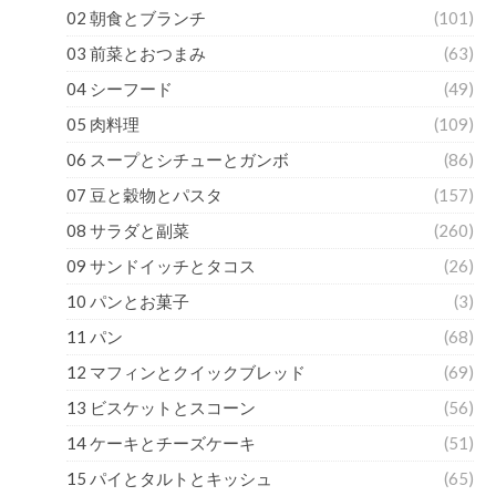
02 朝食とブランチ
(101)
03 前菜とおつまみ
(63)
04 シーフード
(49)
05 肉料理
(109)
06 スープとシチューとガンボ
(86)
07 豆と穀物とパスタ
(157)
08 サラダと副菜
(260)
09 サンドイッチとタコス
(26)
10 パンとお菓子
(3)
11 パン
(68)
12 マフィンとクイックブレッド
(69)
13 ビスケットとスコーン
(56)
14 ケーキとチーズケーキ
(51)
15 パイとタルトとキッシュ
(65)