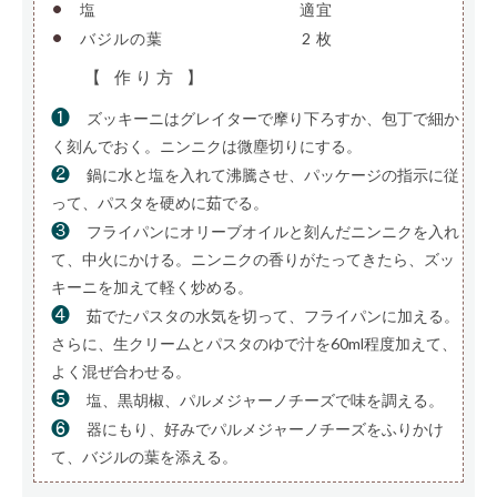
•
塩
—————————————-
適宜
•
バジルの葉
—————————
2 枚
【 作り方 】
❶
ズッキーニはグレイターで摩り下ろすか、包丁で細か
く刻んでおく。ニンニクは微塵切りにする。
❷
鍋に水と塩を入れて沸騰させ、パッケージの指示に従
って、パスタを硬めに茹でる。
❸
フライパンにオリーブオイルと刻んだニンニクを入れ
て、中火にかける。ニンニクの香りがたってきたら、ズッ
キーニを加えて軽く炒める。
❹
茹でたパスタの水気を切って、フライパンに加える。
さらに、生クリームとパスタのゆで汁を60ml程度加えて、
よく混ぜ合わせる。
❺
塩、黒胡椒、パルメジャーノチーズで味を調える。
❻
器にもり、好みでパルメジャーノチーズをふりかけ
て、バジルの葉を添える。