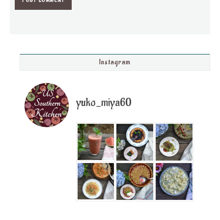
Instagram
yuko_miya60