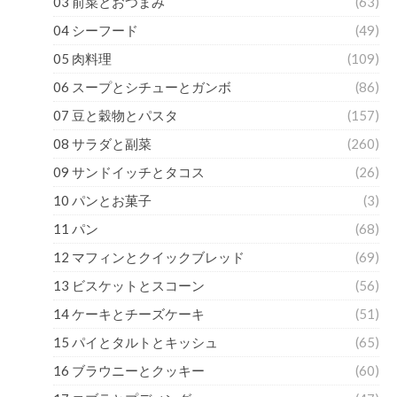
03 前菜とおつまみ
(63)
04 シーフード
(49)
05 肉料理
(109)
06 スープとシチューとガンボ
(86)
07 豆と穀物とパスタ
(157)
08 サラダと副菜
(260)
09 サンドイッチとタコス
(26)
10 パンとお菓子
(3)
11 パン
(68)
12 マフィンとクイックブレッド
(69)
13 ビスケットとスコーン
(56)
14 ケーキとチーズケーキ
(51)
15 パイとタルトとキッシュ
(65)
16 ブラウニーとクッキー
(60)