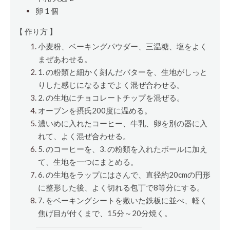
卵 1
個
【 作り方 】
小麦粉、ベーキングパウダー、三温糖、塩をよく
まぜあわせる。
1. の粉類と細かく刻んだバターを、生地がしっと
りした感じになるまでよく混ぜ合わせる。
2. の生地にチョコレートチップを混ぜる。
オーブンを摂氏200度に温める。
濃いめに入れたコーヒー、牛乳、卵を別の器に入
れて、よく混ぜ合わせる。
5. のコーヒーを、3. の粉類を入れたボールに加え
て、生地を一つにまとめる。
6. の生地をラップにはさんで、直径約20cmの円形
に整形した後、よく切れる包丁で8等分にする。
7. をベーキングシートを敷いた鉄板に並べ、軽く
焦げ目が付くまで、15分～20分焼く。