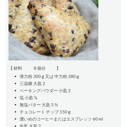
【 材料
8 個分
】
薄力粉 300
g
又は 中力粉 280
g
三温糖
大匙
2
ベーキングパウダー
小匙
2
塩
小匙
¼
無塩バター
大匙
5 ½
チョコレート チップ 150 g
濃いめのコーヒーまたはエスプレッソ 60 ml
牛乳
大匙
2